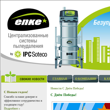
ГЛАВНАЯ
О КОМПАНИИ
КА
Новости
С Днём Победы!
С Новым годом!
С Днём Победы!
Спасибо за ваше доверие и
эффективное сотрудничество в
уходящем году!
Подробнее »