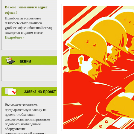
Важно: изменился адрес
офиса!
Приобрести встроенные
пылесосы стало намного
удобнее: офис и большой склад
находятся в одном месте
Подробнее »
Вы можете заполнить
предварительную заявку на
проект, чтобы наши
специалисты могли правильно
подобрать необходимое
оборудование
централизованной системы