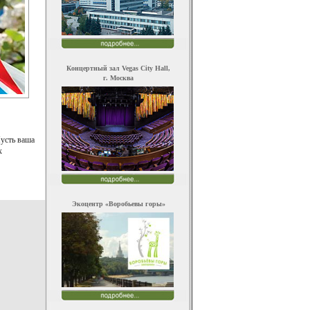
Концертный зал Vegas City Hall,
г. Москва
Пусть ваша
х
Экоцентр «Воробьевы горы»