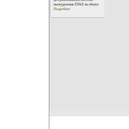
пылеудаления ENKE на объект.
Подробнее