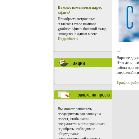
Важно: изменился адрес
офиса!
Приобрести встроенные
пылесосы стало намного
удобнее: офис и большой склад
находятся в одном месте
Подробнее »
Дорогие друзь
Этот день – с
работа принос
свершений и 
График рабо
Вы можете заполнить
предварительную заявку на
проект, чтобы наши
специалисты могли правильно
подобрать необходимое
оборудование
централизованной системы